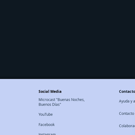
Social Media
Contact
Microcast "Buenas Noches,
Ayuda y a
Buenos Días"
Contacto
YouTube
Facebook
Colabora
Instagram