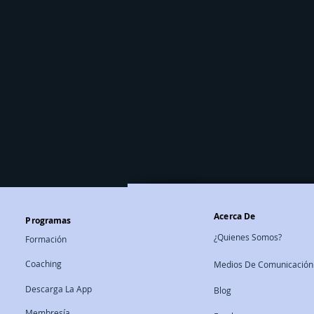
Acerca De
Programas
¿Quienes Somos?
Formación
Coaching
Medios De Comunicación
Descarga La App
Blog
Membresía