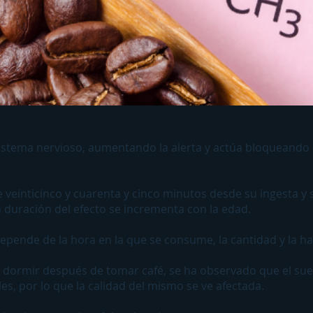
 sistema nervioso, aumentando la alerta y actúa bloqueando
 veinticinco y cuarenta y cinco minutos desde su ingesta y 
 duración del efecto se incrementa con la edad.
 depende de la hora en la que se consume, la cantidad y la h
dormir después de tomar café, se ha observado que el sue
es, por lo que la calidad del mismo se ve afectada.