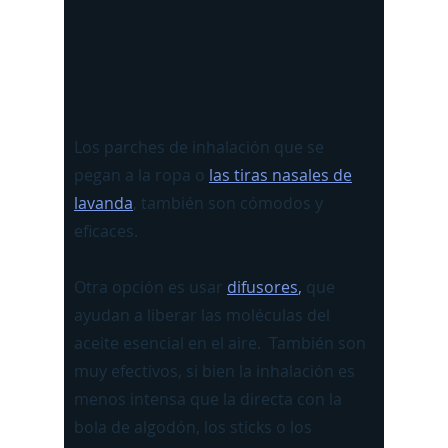
Los parches de inhalación que se
pegan a la ropa o
las tiras nasales de
lavanda
, también son cómodos y
eficaces.
Otra opción es usar
difusores
,
que
ayudan a liberar las moléculas del
aceite esencial en el aire. También son
muy efectivos, si bien la inhalación es
menos intensa que la directa con la
bola de algodón, los sticks o los