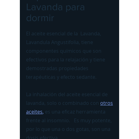
Lavanda para
dormir
El aceite esencial de la Lavanda,
Lavandula Angustifolia, tiene
componentes químicos que son
efectivos para la relajación y tiene
demostradas propiedades
terapéuticas y efecto sedante.
La inhalación del aceite esencial de
lavanda, solo o combinado con
otros
aceites
,
es una eficaz herramienta
frente al insomnio. Es muy potente,
por lo que una
o dos gotas, son una
dosis efectiva.