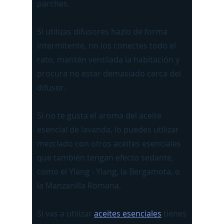
parches.
Si utilizas difusores hazlo de forma
intermitente, no los conectes todo el
rato, mantén ventilada la habitación y
procura no estar demasiado cerca del
difusor.
Si no te gusta el aroma del aceite
esencial de lavanda, lo puedes utilizar
mezclado con
otros aceites esenciales
que también tengan efecto sedante,
como el Ylang - Ylang, la Bergamota, o
la Manzanilla Romana.
Si vas a utilizar
aceites esenciales
tienes