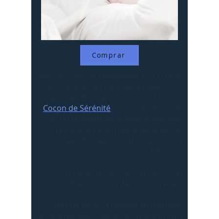
Comprar
Marcas como la prestigiosa L’OCCITANE
en Provence ya han desarrollado sus
propias Brumas de almohada como
Cocon de Sérénité
, compuesta por un
cóctel relajante de aceites esenciales
de Lavanda AOP (Denominación de
Origen Protegido), Naranja Dulce y
Geranio.
Su perfume es 100% natural con
eficacia calmante demostrada*.
*Test de eficacia basado en medidas
instrumentales. Según afirma la propia