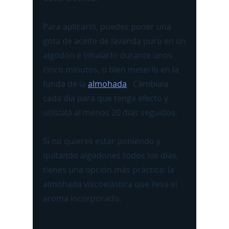
Para aplicarlo, puedes poner una
gota de aceite de lavanda puro en un
algodón e inhalarlo durante unos
cinco minutos, o bien meterlo en la
funda de la
almohada
. Cámbiala
cada día para que tenga efecto y
utilízala al menos 20 días seguidos.
Si no quieres estar poniendo y
quitando algodones todos los días,
tienes una opción más práctica: la
almohada viscoelástica que lleva el
aroma incorporado.