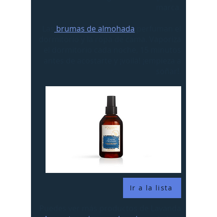
marca.
Las
brumas de almohada
perfuman el
dormitorio y la ropa de cama. Vaporiza
el dormitorio cada noche, 15 minutos
antes de acostarte y ¡voilà! ¡empieza a
soñar!.
Ir a la lista
Puedes ver más productos de Lavanda