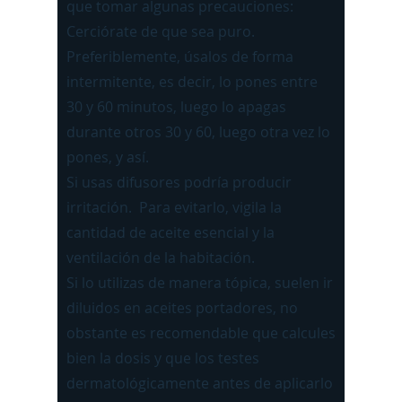
que tomar algunas precauciones:
Cerciórate de que sea puro.
Preferiblemente, úsalos de forma
intermitente, es decir, lo pones entre
30 y 60 minutos, luego lo apagas
durante otros 30 y 60, luego otra vez lo
pones, y así.
Si usas difusores podría producir
irritación. Para evitarlo, vigila la
cantidad de aceite esencial y la
ventilación de la habitación.
Si lo utilizas de manera tópica, suelen ir
diluidos en aceites portadores, no
obstante es recomendable que calcules
bien la dosis y que los testes
dermatológicamente antes de aplicarlo